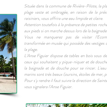
Située dans la commune de Rivière-Pilote, la plag
plage vaste et ombragée, en raison de la pré
raisiniers, vous offrira une eau limpide et claire.
Attention toutefois à la présence de petites roch
aux pieds si on marche dessus lors de la baignade
Vous ne manquerez pas de visiter l'
Ecom
transformée en musée qui possède des vestiges d
la plage.
L'Anse Figuier dispose de tables en bois sous de
ceux qui souhaitent y pique-niquer et de douche
la baignade et de douche pour se rincer. L'eau
marins sont très beaux (oursins, étoiles de mer, 
Pour s'y rendre il faut suivre la direction de Sain
vous signalera l'Anse Figuier.