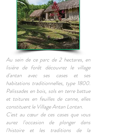
Au sein de ce parc de 2 hectares, en
lisière de forêt découvrez le village
d'antan avec ses cases et ses
habitations traditionnelles, type 1800.
Palissades en bois, sols en terre battue
et toitures en feuilles de canne, elles
constituent le Village Antan Lontan.
C'est au cœur de ces cases que vous
aurez l'occasion de plonger dans
l'histoire et les traditions de la