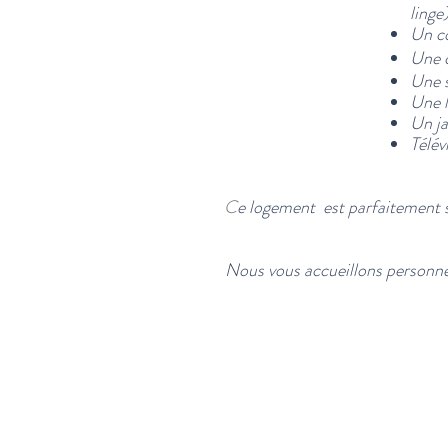
linge
Un co
Une c
Une s
Une l
Un j
Télév
​C
e logement est parfaitement sép
Nous vous accueillons personnel