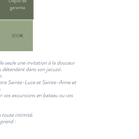
Dépôt de
garantie
300€
e seule une invitation à la douceur
us détendant dans son jacuzzi.
m.
ntre Sainte-Luce et Sainte-Anne et
.
 vos excursions en bateau ou vos
toute intimité.
prend :