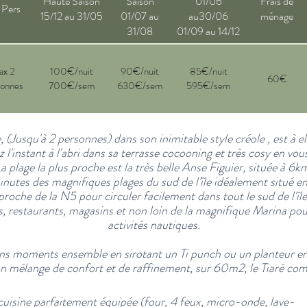
Haute Saison
Saison
01/06
Frais de
 Pers
15/12 au 31/05
01/07 au
au30/06
ménage
31/08
01/09 au 14/12
ax 2
100€/nuit
90€/nuit
85€/nuit
60€
sonnes
700€/sem
630€/sem
595€/sem
(Jusqu'à 2 personnes) dans son inimitable style créole , est à ell
 l'instant à l'abri dans sa terrasse cocooning et très cosy en vo
a plage la plus proche est la très belle Anse Figuier, située à 6k
nutes des magnifiques plages du sud de l’île idéalement situé e
proche de la N5 pour circuler facilement dans tout le sud de l'île
restaurants, magasins et non loin de la magnifique Marina pour
activités nautiques.
ns moments ensemble en sirotant un Ti punch ou un planteur en 
n mélange de confort et de raffinement, sur 60m2, le Tiaré com
uisine parfaitement équipée
(four, 4 feux, micro-onde,
lave-