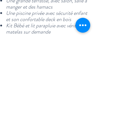
Une grande terrasse, avec salon, salle à
manger et des hamacs
Une piscine privée avec sécurité enfant
et son confortable deck en bois
Kit Bébé et lit parapluie avec véritable
matelas sur demande
Ce logement mitoyen avec les
propriétaires est parfaitement séparé
de l’autre grâce une cloison, une entrée
bien distincte, ainsi qu'une terrasse et
un jardin privés.
Les fêtes et regroupements sont
interdits, secteur calme.
Nous vous accueillons personnellement
et sommes à votre écoute et à votre
disposition tout au long de votre séjour
pour que vous puissiez passer des
vacances inoubliables sur notre belle île.