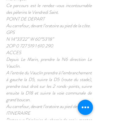
Ce parcours est le rendez-vous incontournable
des pèlerins le Vendredi Saint.
POINT DE DEPART
Au carrefour, devant l’oratoire au pied de la côte.
GPS
N 14°33’22” W 60°53’18”
2OP 0 727 519 1 610 290
ACCES
Depuis Le Marin, prendre la N6 direction Le
Vauclin.
A l’entrée du Vauclin prendre à l’embranchement
à gauche la D5, suivre la D5 (route du stade),
prendre tout droit sur les 2 ronds-points, suivre
ensuite la D18 et suivre la voie communale de
grand boucan.
Au carrefour, devant l’oratoire au pied de la côte.
ITINERAIRE
Partez sur l’itinéraire du chemin de croix, montez
jusqu’au sommet, continuez après l’oratoire et
avancez jusqu’au point de vue. La splendide vue