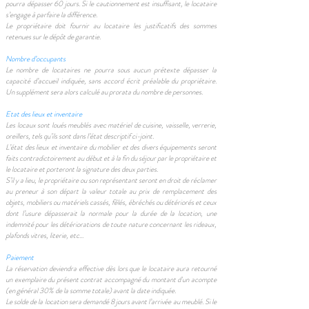
pourra dépasser 60 jours. Si le cautionnement est insuffisant, le locataire
s’engage à parfaire la différence.
Le propriétaire doit fournir au locataire les justificatifs des sommes
retenues sur le dépôt de garantie.
Nombre d’occupants
Le nombre de locataires ne pourra sous aucun prétexte dépasser la
capacité d’accueil indiquée, sans accord écrit préalable du propriétaire.
Un supplément sera alors calculé au prorata du nombre de personnes.
Etat des lieux et inventaire
Les locaux sont loués meublés avec matériel de cuisine, vaisselle, verrerie,
oreillers, tels qu’ils sont dans l’état descriptif ci-joint.
L’état des lieux et inventaire du mobilier et des divers équipements seront
faits contradictoirement au début et à la fin du séjour par le propriétaire et
le locataire et porteront la signature des deux parties.
S’il y a lieu, le propriétaire ou son représentant seront en droit de réclamer
au preneur à son départ la valeur totale au prix de remplacement des
objets, mobiliers ou matériels cassés, fêlés, ébréchés ou détériorés et ceux
dont l’usure dépasserait la normale pour la durée de la location, une
indemnité pour les détériorations de toute nature concernant les rideaux,
plafonds vitres, literie, etc...
Paiement
La réservation deviendra effective dès lors que le locataire aura retourné
un exemplaire du présent contrat accompagné du montant d'un acompte
(en général 30% de la somme totale) avant la date indiquée.
Le solde de la location sera demandé 8 jours avant l’arrivée au meublé. Si le