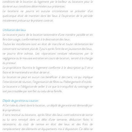
conditions de la location du logement par le bailleur au locataire pour la
durée et aux conditions déterminées aux présentes.
Le locataire ne pourra en aucune circonstance se prévaloir d’un
quelconque droit de maintien dans les lieux à l’expiration de la période
initialement prévue sur le présent contrat.
Utilisation des lieux
Le locataire jouira de la location saisonnière d’une manière paisible et en
fera bon usage, conformément à la destination des lieux.
Toutes les installations sont en état de marche et toute réclamation les
concernant survenant plus de 3 jours après l’entrée en jouissance des lieux,
ne pourra être admise. Les réparations rendues nécessaires par la
négligence ou le mauvais entretien en cours de location, seront à la charge
du preneur.
Le propriétaire fournira le logement conforme à la description qu’il en a
faite et le maintiendra en état de servir.
La location ne peut en aucun cas bénéficier à des tiers, ce qui implique
l’interdiction de réunion, l’organisation de fêtes ou l’hébergement d’invités.
Le locataire a l’obligation de veiller à ce que la tranquillité du voisinage ne
soit pas troublée par son fait ou celui de sa famille.
Dépôt de garantie ou caution
A l’arrivée du client dans la location, un dépôt de garantie est demandé par
le propriétaire.
Il sera restitué au locataire, après l’état des lieux contradictoire de sortie
ou lui sera renvoyé dans un délai d’une semaine, déduction faite, si
nécessaire, du coût de remise en état des lieux et des frais de
remplacement des éléments et équipements mis à disposition. Ce délai ne