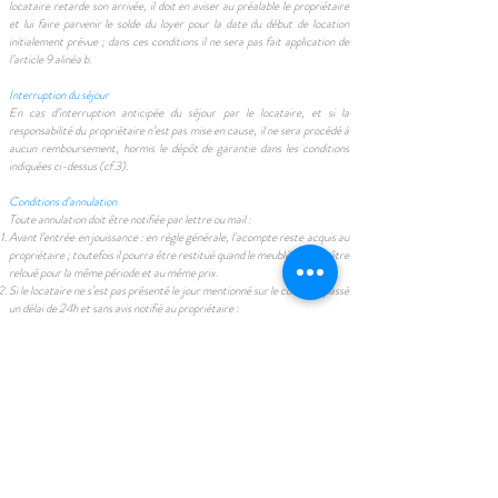
locataire retarde son arrivée, il doit en aviser au préalable le propriétaire
et lui faire parvenir le solde du loyer pour la date du début de location
initialement prévue ; dans ces conditions il ne sera pas fait application de
l’article 9 alinéa b.
Interruption du séjour
En cas d’interruption anticipée du séjour par le locataire, et si la
responsabilité du propriétaire n’est pas mise en cause, il ne sera procédé à
aucun remboursement, hormis le dépôt de garantie dans les conditions
indiquées ci-dessus (cf.3).
Conditions d’annulation
Toute annulation doit être notifiée par lettre ou mail :
Avant l’entrée en jouissance : en règle générale, l'acompte reste acquis au
propriétaire ; toutefois il pourra être restitué quand le meublé aura pu être
reloué pour la même période et au même prix.
Si le locataire ne s’est pas présenté le jour mentionné sur le contrat : passé
un délai de 24h et sans avis notifié au propriétaire :
Le présent contrat est considéré comme résilié
L'acompte reste acquis au propriétaire
Le propriétaire peut disposer de son meublé.
En cas d’annulation de la location par le propriétaire : il remboursera au
locataire le double du montant de l'acompte perçu.Horaires d’arrivée et de
départ
Les heures d’arrivée sont normalement prévues de 17 heures à 22 heures
ou bien sur demande et possibilité d'y accéder plutôt.